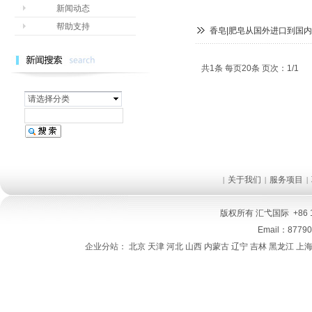
新闻动态
帮助支持
香皂|肥皂从国外进口到国
共1条 每页20条 页次：1/1
请选择分类
关于我们
服务项目
|
|
|
版权所有
汇弋国际
+86 
Email：8779
企业分站：
北京
天津
河北
山西
内蒙古
辽宁
吉林
黑龙江
上